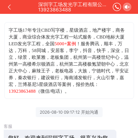
深圳字工场发光字工程有限公司正在为您服务
13923863488
字工场17年专注CBD写字楼，星级酒店，地产楼宇，商务
大厦，商业综合体发光字工程一站式服务，CBD地标大厦
LED发光字工程，全国
5000+案例
！服务腾讯，顺丰，万
达，万科，58同城，安居客，李宁，抖音，快手，深业，日
立，绿景，欧莱雅，老板集团，杭州第一高楼世纪中心，温
州第一高楼希尔顿酒店，杭州第二高楼极氪望朝中心，北京
正大中心，麻辣王子，老板电器，大族，宁德时代，平安证
券，秦农银行，建设银行，海南浦发银行，火山引擎，嘉
宏，兰博基尼5星级酒店等案例，
报价热线：
13923863488
（微信/电话）。
2026-08-10 09:17:12 开始沟通
客服
您好，欢迎来到深圳字工场，很高兴为您